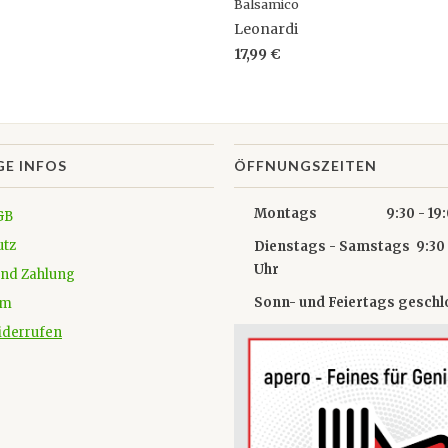
Balsamico
Leonardi
17,99 €
GE INFOS
ÖFFNUNGSZEITEN
Montags 9:30 - 19:0
GB
utz
Dienstags - Samstags 9:30 
Uhr
und Zahlung
Sonn- und Feiertags gesch
um
iderrufen