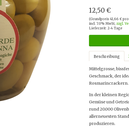
12,50 €
(Grundpreis 41,66 € pr
incl. 7.0% MwSt,
zzgl. V
Lieferzeit: 2-4 Tage
Beschreibung
Mittelgrosse, bissfe
Geschmack, der idea
Rosmarincrackern.
In der kleinen Reg
Gemüse und Getreid
rund 20.000 Olivenb
allerneuesten Stand
produzieren.