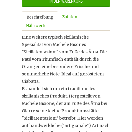
IN DEN WARENKORB
Zutaten
Beschreibung
Nährwerte
Eine weitere typisch sizilianische
Spezialität von Michele Bisones
"Siciliatentazioni" vom Fuße des Ätna. Die
Paté vom Thunfisch enthält durch die
Orangen eine besondere Frische und
sommerliche Note. Ideal auf geröstetem
Ciabatta.
Es handelt sich um ein traditionelles
sizilianisches Produkt. Hergestellt von
Michele Bisione, der am Fuße des Ätna bei
Giarre seine kleine Produktionsstätte
"Siciliatentazioni" betreibt. Hier werden
auf handwerkliche ("artigianale") Art nach