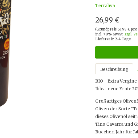
Terraliva
26,99 €
(Grundpreis 53,98 € pro 
incl. 7.0% MwSt,
zzgl. V
Lieferzeit: 2-4 Tage
Beschreibung
BIO - Extra Vergine
Iblea. neue Ernte 20
Großartiges Olivenö
Oliven der Sorte "T
dieses Olivenöl sei
Tino Cavarra und G
Buccheri Jahr für J