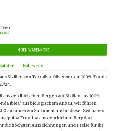
Liter)
ersand
IN DEN WARENKORB
Zutaten
Nährwerte
 aus Sizilien von Terraliva. Olivensorten: 100% Tonda
23/24.
l aus den ibleischen Bergen auf Sizilien aus 100%
onda Iblea" aus biologischem Anbau. Wir führen
t 2005 in unserem Sortiment und in dieser Zeit haben
iuseppina Frontina aus dem kleinen Bergdorf
ahr die höchsten Auszeichnungen und Preise für ihr