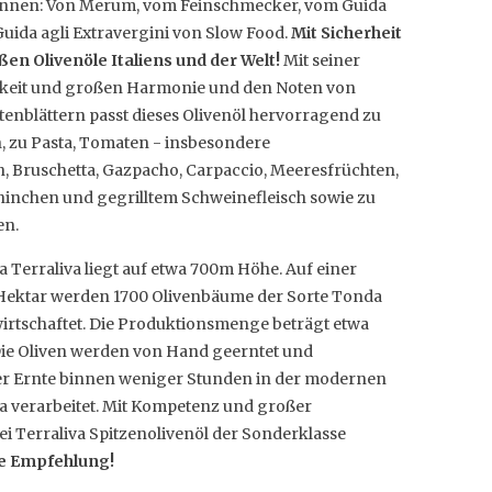
onnen: Von Merum, vom Feinschmecker, vom Guida
Guida agli Extravergini von Slow Food.
Mit Sicherheit
en Olivenöle Italiens und der Welt!
Mit seiner
gkeit und großen Harmonie und den Noten von
nblättern passt dieses Olivenöl hervorragend zu
h, zu Pasta, Tomaten - insbesondere
 Bruschetta, Gazpacho, Carpaccio, Meeresfrüchten,
ninchen und gegrilltem Schweinefleisch sowie zu
en.
a Terraliva liegt auf etwa 700m Höhe. Auf einer
 Hektar werden 1700 Olivenbäume der Sorte Tonda
wirtschaftet. Die Produktionsmenge beträgt etwa
 Die Oliven werden von Hand geerntet und
er Ernte binnen weniger Stunden in der modernen
a verarbeitet. Mit Kompetenz und großer
ei Terraliva Spitzenolivenöl der Sonderklasse
e Empfehlung!