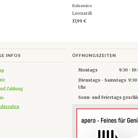
Balsamico
Leonardi
17,99 €
GE INFOS
ÖFFNUNGSZEITEN
Montags 9:30 - 19:0
GB
utz
Dienstags - Samstags 9:30 
Uhr
und Zahlung
Sonn- und Feiertags gesch
um
iderrufen