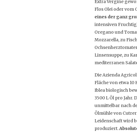
Extra Vergine gew
Flos Olei oder vom 
eines der ganz groß
intensiven Fruchti
Oregano und Tomate
Mozzarella, zu Fisc
Ochsenherztomaten,
Linsensuppe, zu Ka
mediterranen Salat
Die Azienda Agricol
Fläche von etwa 10
Iblea biologisch be
3500 L Öl pro Jahr.
unmittelbar nach d
Ölmühle von Cutrer
Leidenschaft wird b
produziert.
Absolut