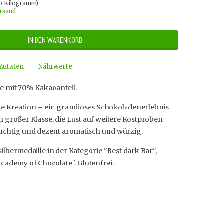
ro Kilogramm)
ersand
IN DEN WARENKORB
Zutaten
Nährwerte
e mit 70% Kakaoanteil.
rste Kreation – ein grandioses Schokoladenerlebnis.
 großer Klasse, die Lust auf weitere Kostproben
ruchtig und dezent aromatisch und würzig.
ilbermedaille in der Kategorie "Best dark Bar",
Academy of Chocolate". Glutenfrei.