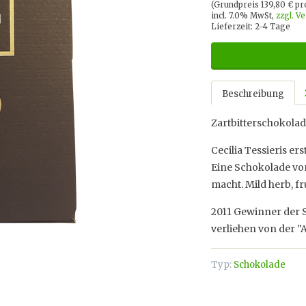
(Grundpreis 139,80 € p
incl. 7.0% MwSt,
zzgl. V
Lieferzeit: 2-4 Tage
Beschreibung
Zartbitterschokolad
Cecilia Tessieris e
Eine Schokolade von
macht. Mild herb, f
2011 Gewinner der S
verliehen von der "
Typ:
Schokolade