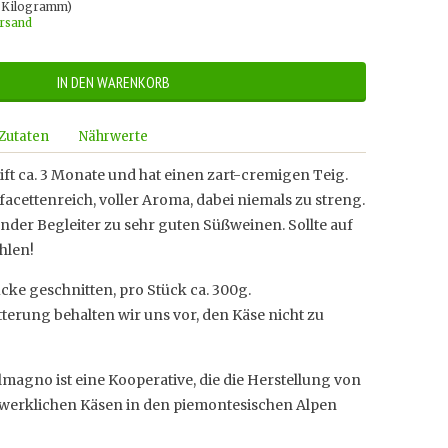
o Kilogramm)
ersand
IN DEN WARENKORB
Zutaten
Nährwerte
eift ca. 3 Monate und hat einen zart-cremigen Teig.
facettenreich, voller Aroma, dabei niemals zu streng.
der Begleiter zu sehr guten Süßweinen. Sollte auf
hlen!
ücke geschnitten, pro Stück ca. 300g.
terung behalten wir uns vor, den Käse nicht zu
lmagno ist eine Kooperative, die die Herstellung von
ndwerklichen Käsen in den piemontesischen Alpen