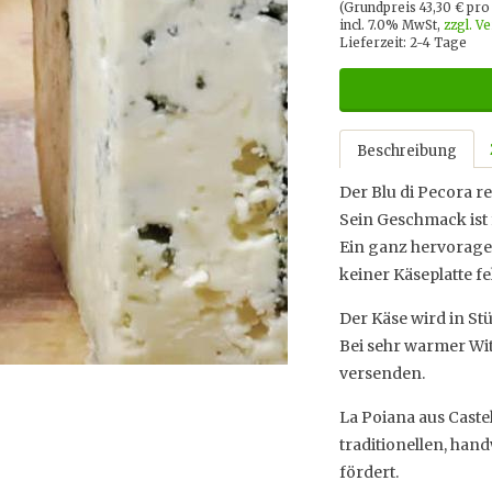
(Grundpreis 43,30 € pr
incl. 7.0% MwSt,
zzgl. V
Lieferzeit: 2-4 Tage
Beschreibung
Der Blu di Pecora r
Sein Geschmack ist 
Ein ganz hervoragen
keiner Käseplatte fe
Der Käse wird in St
Bei sehr warmer Wit
versenden.
La Poiana aus Caste
traditionellen, ha
fördert.