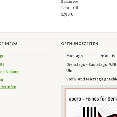
Balsamico
Leonardi
17,99 €
GE INFOS
ÖFFNUNGSZEITEN
Montags 9:30 - 19:0
GB
utz
Dienstags - Samstags 9:30 
Uhr
und Zahlung
Sonn- und Feiertags gesch
um
iderrufen