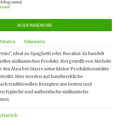
o Kilogramm)
ersand
IN DEN WARENKORB
Zutaten
Nährwerte
sto", ideal zu Spaghetti oder Bucatini. Es handelt
nelles sizilianisches Produkt. Hergestellt von Michele
e des Ätna bei Giarre seine kleine Produktionsstätte
betreibt. Hier werden auf handwerkliche
 nach traditionellen Rezepten aus besten und
n typische und authentische sizilianische
iert.
getarisch