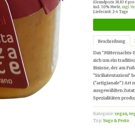
(Grundpreis 38,83 € pr
incl. 7.0% MwSt,
zzgl. V
Lieferzeit: 2-4 Tage
Beschreibung
Das "Mitternachts-Pe
sich um ein traditio
Bisione, der am Fuß
"Siciliatentazioni" 
("artigianale") Art
ausgewählten Zutate
Spezialitäten produz
Kategorie:
vegan
,
ve
Typ:
Sugo & Pesto